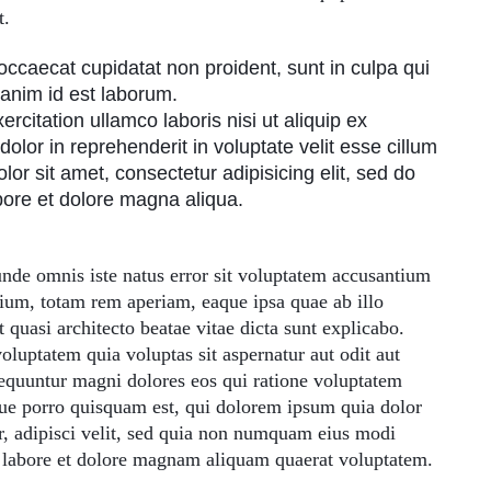
t.
occaecat cupidatat non proident, sunt in culpa qui
 anim id est laborum.
ercitation ullamco laboris nisi ut aliquip ex
dolor in reprehenderit in voluptate velit esse cillum
or sit amet, consectetur adipisicing elit, sed do
abore et dolore magna aliqua.
 unde omnis iste natus error sit voluptatem accusantium
um, totam rem aperiam, eaque ipsa quae ab illo
et quasi architecto beatae vitae dicta sunt explicabo.
uptatem quia voluptas sit aspernatur aut odit aut
sequuntur magni dolores eos qui ratione voluptatem
ue porro quisquam est, qui dolorem ipsum quia dolor
ur, adipisci velit, sed quia non numquam eius modi
 labore et dolore magnam aliquam quaerat voluptatem.